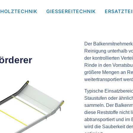
HOLZTECHNIK
GIESSEREITECHNIK
ERSATZTEI
Der
Balkenmitnehmerke
Reinigung unterhalb v
örderer
der
kontrollierten Ver
Rinde
in den Vorratsb
größere Mengen an Re
weitertransportiert wer
Typische Einsatzberei
Staustufen oder ähnli
sammeln. Der Balkenmi
diese Reststoffe nicht 
abtransportiert und im
wird die Sauberkeit de