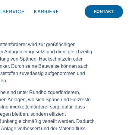
LSERVICE
KARRIERE
KONTAKT
ttenförderer
wird zur
großflächigen
on Anlagen
eingesetzt und dient gleichzeitig
teilung von Spänen, Hackschnitzeln oder
unker. Durch seine Bauweise können auch
ststoffen zuverlässig aufgenommen und
den.
che sind
unter Rundholzquerförderern,
chen Anlagen
, wo sich Späne und Holzreste
tnehmerkettenförderer sorgt dafür, dass
liegen bleiben, sondern effizient
 Bunker gleichmäßig verteilt werden. Dadurch
r Anlage verbessert und der Materialfluss