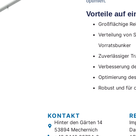
optimiert.
Vorteile auf ei
Großflächige Re
Verteilung von 
Vorratsbunker
Zuverlässiger T
Verbesserung de
Optimierung des
Robust und für 
KONTAKT
R
Hinter den Gärten 14
Im
53894 Mechernich
Da