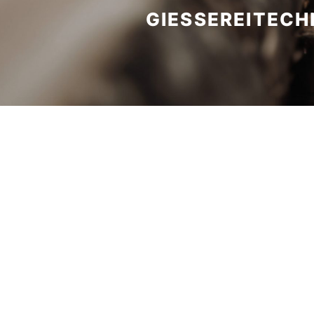
GIESSEREITECHN
 suchen Unterstüt
BEWIRB DICH JETZT BEI UNS