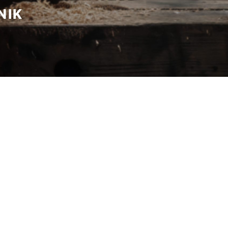
IK
zung